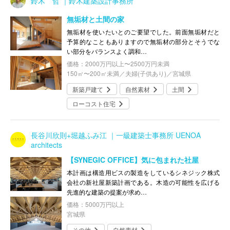
鈴木 哲 ｜鈴木建築設計事務所
無垢材と土間の家
無垢材を使いたいとのご要望でした。前面無垢材だと
予算的なこともありますので無垢材の部分とそうでな
い部分をバランスよく調和…
価格：2000万円以上〜2500万円未満
150㎡〜200㎡未満／夫婦(子供あり)／宮城県
新築戸建て
自然素材
土間
ローコスト住宅
長谷川欣則+堀越ふみ江 ｜一級建築士事務所 UENOA
architects
【SYNEGIC OFFICE】気に包まれた社屋
本計画は構造用ビスの製造をしているシネジック株式
会社の新社屋新築計画である。木造の可能性を広げる
先進的な建築の提案が求め…
価格：5000万円以上
宮城県
その他
自然素材