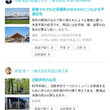
中村篤史+佐藤ひらり ｜株式会社 Kraft Architects
家族それぞれの居場所がゆるやかにつながる平
屋住宅
郊外の開発のなかで取り残されたような敷地に建つ、
木造平屋の住宅です。周辺には住宅地、畑、遠景の山
並みが重なり合い、ひとつ…
価格：3000万円以上〜3500万円未満
100㎡〜150㎡未満／夫婦(子供あり)／群馬県
新築戸建て
平屋
土間
自然素材
田邉 恵一 ｜株式会社田辺計画工房
北軽井沢の山荘
約70年前に、北軽井沢で一つのコミューンを形成する
ために作られた別荘地の中の建て替えである。敷地は
水面の高さが異なる大小…
群馬県
新築戸建て
自然素材