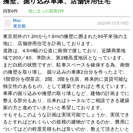
擁壁、掘り込み車庫、店舗併用住宅
回答6件
役に立った回答2件
Mac
2020年12月19日
東京都
東京郊外の1.2mから1.6mの擁壁に囲まれた90平米強の土
地に、店舗併用住宅を計画しております。
道路は、4.5m幅の公道に南側で接しており、近隣商業地
域で200／80、準防火、第2種高度地区となっています。
まだ白紙の状態ですが、駐車スペースを確保する為、南側
の擁壁を取り壊し、掘り込みの車庫2台分を作った上で、
1階部分を喫茶店、2階、3階を住居、将来的に賃貸可能な
独立性のあるもの、として建築できればと考えています。
車庫の掘り込みや擁壁の取り壊しなど、建物の計画までに
整える部分もあり、出来ればトータルでご相談できる建築
家の方と進めていきたいと希望しております。
そもそもこのような計画は実現可能でしょうか、実現でき
るとすればどれくらいの規模の建物ができるのか、費用に
ついてはどの程度見積もれば良いのか、教えて頂きたいと