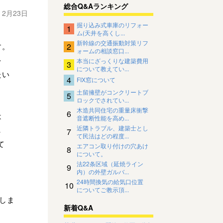
総合Q&Aランキング
年 2月23日
掘り込み式車庫のリフォー
1
ム(天井を高くし...
新幹線の交通振動対策リフ
2
す。
ォームの相談窓口...
を
本当にざっくりな建築費用
3
について教えてい...
たい
4
FIX窓について
土留擁壁がコンクリートブ
5
ロックでされてい...
木造共同住宅の重量床衝撃
6
は
音遮断性能を高め...
近隣トラブル、建築士とし
し
7
て民法はどの程度...
て
エアコン取り付けの穴あけ
8
について。
法22条区域（延焼ライン
9
内）の外壁ガルバ...
24時間換気の給気口位置
10
についてご教示頂...
しま
新着Q&A