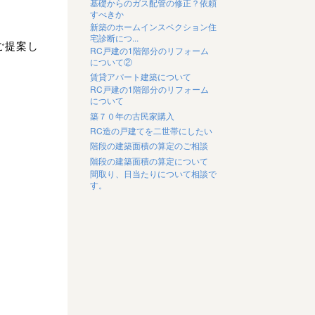
基礎からのガス配管の修正？依頼
すべきか
新築のホームインスペクション住
宅診断につ...
ご提案し
RC戸建の1階部分のリフォーム
について②
賃貸アパート建築について
RC戸建の1階部分のリフォーム
について
築７０年の古民家購入
RC造の戸建てを二世帯にしたい
階段の建築面積の算定のご相談
階段の建築面積の算定について
間取り、日当たりについて相談で
す。