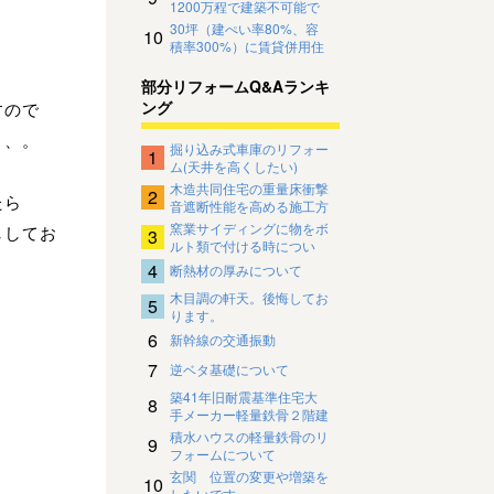
1200万程で建築不可能で
しょうか？
30坪（建ぺい率80%、容
10
積率300%）に賃貸併用住
宅を建ていようと思ってお
ります
部分リフォームQ&Aランキ
ング
すので
、、。
掘り込み式車庫のリフォー
1
ム(天井を高くしたい)
木造共同住宅の重量床衝撃
2
たら
音遮断性能を高める施工方
法について
窯業サイディングに物をボ
ししてお
3
ルト類で付ける時につい
て。
4
断熱材の厚みについて
木目調の軒天。後悔してお
5
ります。
6
新幹線の交通振動
7
逆ベタ基礎について
築41年旧耐震基準住宅大
8
手メーカー軽量鉄骨２階建
住宅のリノベーションにつ
積水ハウスの軽量鉄骨のリ
9
いて
フォームについて
玄関 位置の変更や増築を
10
したいです