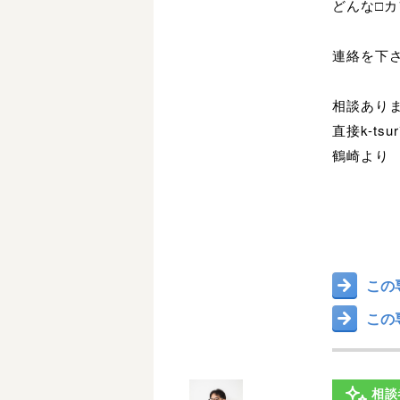
どんな□
連絡を下
相談ありま
直接k-tsu
鶴崎より
この
この
相談