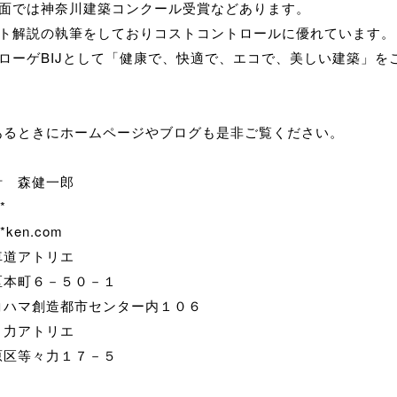
ン面では神奈川建築コンクール受賞などあります。
スト解説の執筆をしておりコストコントロールに優れています。
オローゲBIJとして「健康で、快適で、エコで、美しい建築」を
あるときにホームページやブログも是非ご覧ください。
計 森健一郎
*
*ken.com
車道アトリエ
区本町６－５０－１
コハマ創造都市センター内１０６
々力アトリエ
原区等々力１７－５