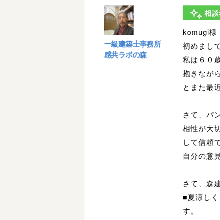
相談
komugi様
一級建築士事務所
初めまし
感共ラボの森
私は６０
抱きなが
とまた最
さて、パ
相性が大
して信頼で
自分の意
さて、森
■夏涼し
す。