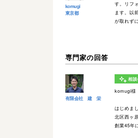
す。リフ
komugi
ます。以
東京都
が取れず
専門家の回答
相談
komugi様
有限会社 建 栄
はじめま
北区西ヶ
創業45