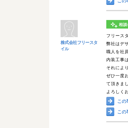
この
相談
フリース
株式会社フリースタ
弊社はデ
イル
職人を社
内装工事
それによ
ぜひ一度
て頂きま
よろしく
この
この