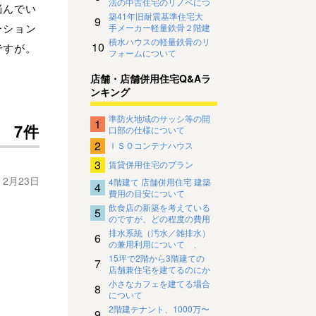
法の中古住宅のリノベにつ
悩んでい
いて
築41年旧耐震基準住宅大
9
ーション
手メーカー軽量鉄骨２階建
住宅のリノベーションにつ
積水ハウスの軽量鉄骨のリ
10
ですが。
いて
フォームについて
店舗・店舗併用住宅Q&Aラ
ンキング
準防火地域のサッシ等の開
1
7件
口部の仕様について
2
ＩＳＯコンテナハウス
3
賃貸併用住宅のプラン
年 2月23日
4階建て 店舗併用住宅 建築
4
費用の目安について
飲食店の新築を考えている
5
のですが、どの程度の費用
がかかるものでしょうか
排水系統（汚水／雑排水）
6
の兼用利用について 、
15坪で2階から3階建ての
7
店舗兼住宅を建てるのにか
かる費用について
小さなカフェを建てる場合
8
について
2階建テナント、1000万〜
9