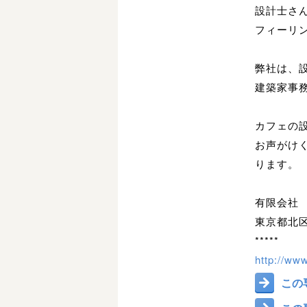
設計士さ
フィーリ
弊社は、
建築家事
カフェの
お声がけ
ります。
有限会社
東京都北区西
*****
http://ww
この