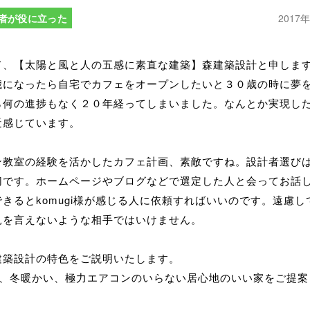
者が役に立った
2017
て、【太陽と風と人の五感に素直な建築】森建築設計と申しま
歳になったら自宅でカフェをオープンしたいと３０歳の時に夢
ら何の進捗もなく２０年経ってしまいました。なんとか実現し
近感じています。
ン教室の経験を活かしたカフェ計画、素敵ですね。設計者選び
切です。ホームページやブログなどで選定した人と会ってお話
きるとkomugi様が感じる人に依頼すればいいのです。遠慮し
見を言えないような相手ではいけません。
建築設計の特色をご説明いたします。
く、冬暖かい、極力エアコンのいらない居心地のいい家をご提案