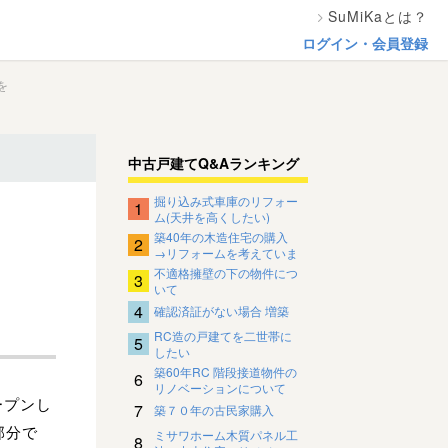
SuMiKaとは？
ログイン・会員登録
を
中古戸建てQ&Aランキング
掘り込み式車庫のリフォー
1
ム(天井を高くしたい)
築40年の木造住宅の購入
2
→リフォームを考えていま
す。
不適格擁壁の下の物件につ
3
いて
4
確認済証がない場合 増築
RC造の戸建てを二世帯に
5
したい
築60年RC 階段接道物件の
6
リノベーションについて
ープンし
7
築７０年の古民家購入
部分で
ミサワホーム木質パネル工
8