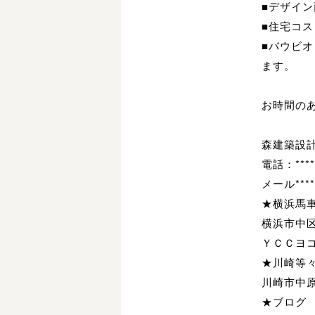
■デザイ
■住宅コ
■バウビ
ます。
お時間の
森建築設
電話：****
メール****
★横浜馬
横浜市中
ＹＣＣヨ
★川崎等
川崎市中
★ブログ