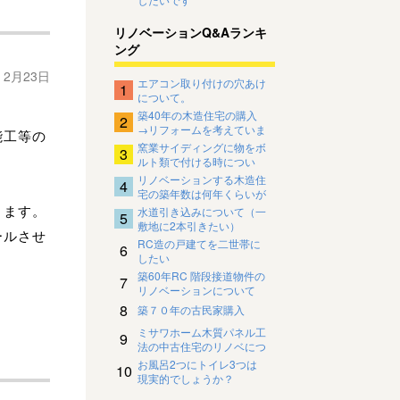
リノベーションQ&Aランキ
ング
年 2月23日
エアコン取り付けの穴あけ
1
について。
築40年の木造住宅の購入
2
→リフォームを考えていま
能工等の
す。
窯業サイディングに物をボ
3
ルト類で付ける時につい
て。
リノベーションする木造住
4
宅の築年数は何年くらいが
限界でしょうか。
ります。
水道引き込みについて（一
5
敷地に2本引きたい）
ールさせ
RC造の戸建てを二世帯に
6
したい
築60年RC 階段接道物件の
7
リノベーションについて
8
築７０年の古民家購入
ミサワホーム木質パネル工
9
法の中古住宅のリノベにつ
いて
お風呂2つにトイレ3つは
10
現実的でしょうか？