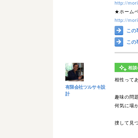
http://mor
★ホーム
http://mor
この
この
相談
相性って
有限会社ツルサキ設
計
趣味の問
何気に場
捜して見