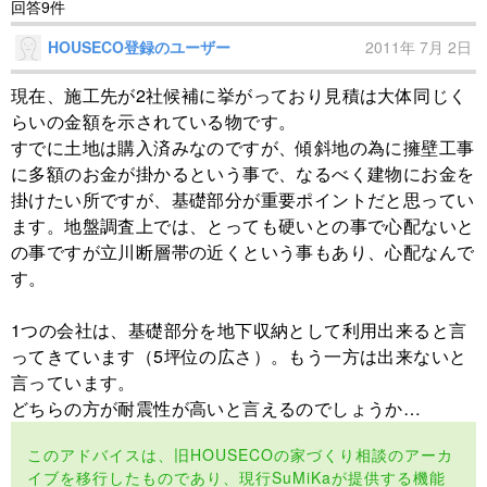
回答9件
HOUSECO登録のユーザー
2011年 7月 2日
現在、施工先が2社候補に挙がっており見積は大体同じく
らいの金額を示されている物です。
すでに土地は購入済みなのですが、傾斜地の為に擁壁工事
に多額のお金が掛かるという事で、なるべく建物にお金を
掛けたい所ですが、基礎部分が重要ポイントだと思ってい
ます。地盤調査上では、とっても硬いとの事で心配ないと
の事ですが立川断層帯の近くという事もあり、心配なんで
す。
1つの会社は、基礎部分を地下収納として利用出来ると言
ってきています（5坪位の広さ）。もう一方は出来ないと
言っています。
どちらの方が耐震性が高いと言えるのでしょうか…
このアドバイスは、旧HOUSECOの家づくり相談のアーカ
イブを移行したものであり、現行SuMiKaが提供する機能