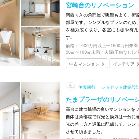
宮崎台のリノベーション
南西向きの角部屋で眺望もよく、街
部屋です。シンプルなプランのため、
を極力広く取り、各室にも棚や有孔
す。
価格：1000万円以上〜1500万円未満
50㎡〜100㎡未満／夫婦(子供なし)
中古マンション
インテリア
伊藤康行 ｜ショセット建築設
たまプラーザのリノベーシ
高台に建つ眺望の良いマンションをフ
自体は角部屋で採光と換気は十分に
光の差し方と通風に配慮して、シン
させて頂きました。