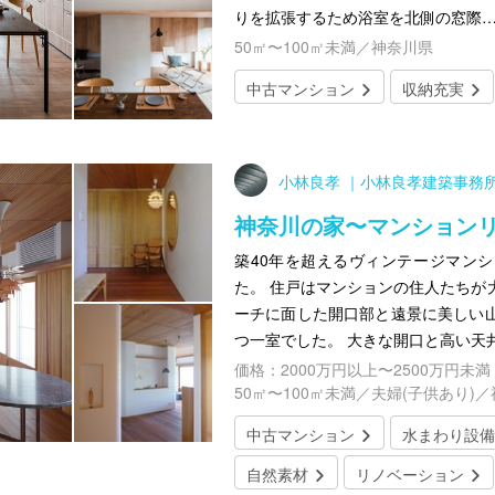
りを拡張するため浴室を北側の窓際
50㎡〜100㎡未満／神奈川県
中古マンション
収納充実
小林良孝 ｜小林良孝建築事務
神奈川の家〜マンション
築40年を超えるヴィンテージマン
た。 住戸はマンションの住人たちが
ーチに面した開口部と遠景に美しい
つ一室でした。 大きな開口と高い天
価格：2000万円以上〜2500万円未満
50㎡〜100㎡未満／夫婦(子供あり)
中古マンション
水まわり設備
自然素材
リノベーション