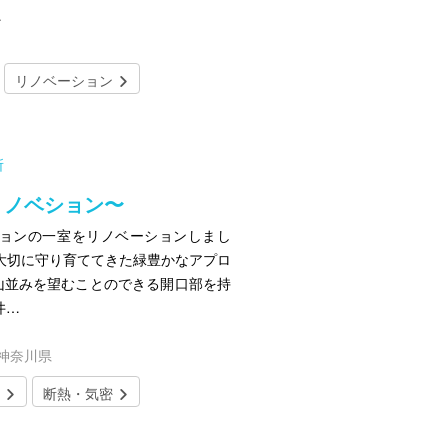
…
リノベーション
所
リノベション〜
ションの一室をリノベーションしまし
大切に守り育ててきた緑豊かなアプロ
山並みを望むことのできる開口部を持
井…
／神奈川県
断熱・気密