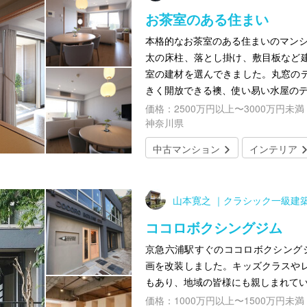
お茶室のある住まい
本格的なお茶室のある住まいのマンシ
太の床柱、落とし掛け、敷目板など
室の建材を選んできました。丸窓の
きく開放できる襖、使い易い水屋の
価格：2500万円以上〜3000万円未満
神奈川県
中古マンション
インテリア
山本寛之 ｜クラシック一級建
ココロボクシングジム
京急六浦駅すぐのココロボクシング
画を改装しました。キッズクラスや
もあり、地域の皆様にも親しまれて
価格：1000万円以上〜1500万円未満