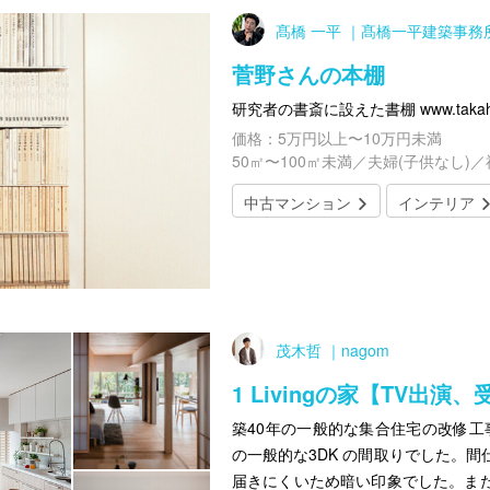
髙橋 一平 ｜髙橋一平建築事務
菅野さんの本棚
研究者の書斎に設えた書棚 www.takahashi
価格：5万円以上〜10万円未満
50㎡〜100㎡未満／夫婦(子供なし)
中古マンション
インテリア
茂木哲 ｜nagom
1 Livingの家【TV出演
築40年の一般的な集合住宅の改修工事
の一般的な3DK の間取りでした。
届きにくいため暗い印象でした。ま