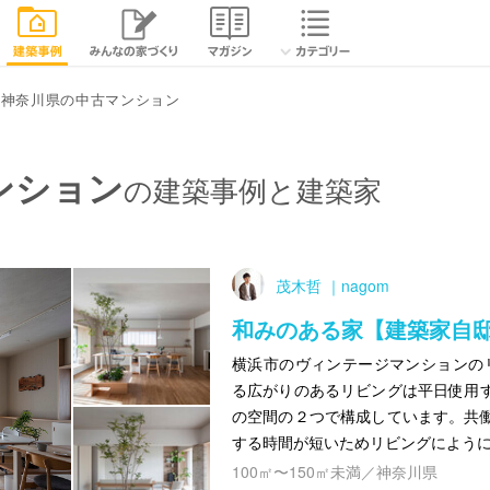
神奈川県の中古マンション
ンション
の建築事例と建築家
茂木哲 ｜nagom
和みのある家【建築家自
横浜市のヴィンテージマンションのリ
る広がりのあるリビングは平日使用
の空間の２つで構成しています。共
する時間が短いためリビングによう
100㎡〜150㎡未満／神奈川県