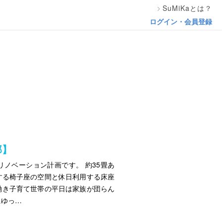
SuMiKaとは？
ログイン・会員登録
邸】
ノベーション計画です。 約35畳あ
する椅子座の空間と休日利用する床座
働き子育て世帯の平日は家族が団らん
にゆっ…