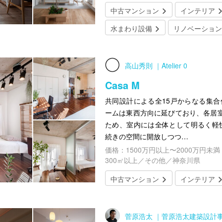
中古マンション
インテリア
水まわり設備
リノベーション
高山秀則 ｜Atelier 0
Casa M
共同設計による全15戸からなる集合
ームは東西方向に延びており、各居
ため、室内には全体として明るく軽快な
続きの空間に開放しつつ…
価格：1500万円以上〜2000万円未満
300㎡以上／その他／神奈川県
中古マンション
インテリア
菅原浩太 ｜菅原浩太建築設計