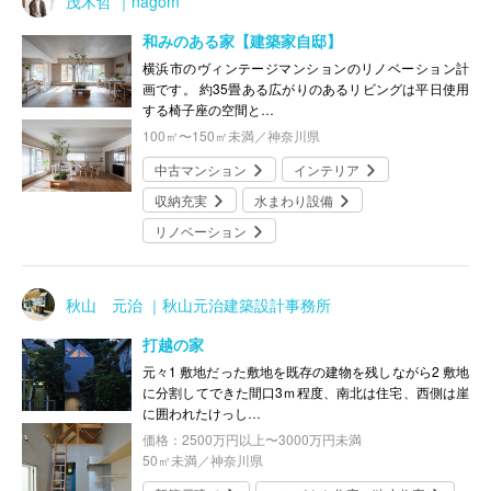
茂木哲 ｜nagom
和みのある家【建築家自邸】
横浜市のヴィンテージマンションのリノベーション計
画です。 約35畳ある広がりのあるリビングは平日使用
する椅子座の空間と…
100㎡〜150㎡未満／神奈川県
中古マンション
インテリア
収納充実
水まわり設備
リノベーション
秋山 元治 ｜秋山元治建築設計事務所
打越の家
元々1 敷地だった敷地を既存の建物を残しながら2 敷地
に分割してできた間⼝3ｍ程度、南北は住宅、⻄側は崖
に囲われたけっし…
価格：2500万円以上〜3000万円未満
50㎡未満／神奈川県