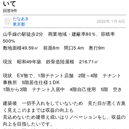
いて
回答9件
たなあき
2022年 1月 6日
東京都
山手線の駅徒歩2分 商業地域・建蔽率80％、容積率
500%
敷地面積49.59㎡ 前面8m 間口5.4m 奥行9m
現況 昭和49年築 鉄骨造陸屋根 216.71㎡
現状 EV無で、1階テナント店舗 2階～4階 テナント
事務所 5階居住仕様１DK
1階から3階 テナント入居中 4階自己使用 5階 空き
建築後 一切手入れをしていないため 見た目が悪く古臭
く見えこのままでは収益の向上も
見込めないため建替え或いはリノベーションをし、収益の
向上を目指したいです。