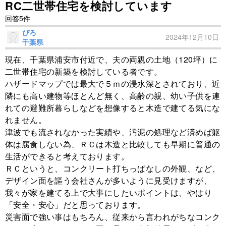
RC二世帯住宅を検討しています
回答5件
ぴろ
2024年12月10日
千葉県
現在、千葉県浦安市付近で、夫の両親の土地（120坪）に
二世帯住宅の新築を検討している者です。
ハザードマップでは最大で５ｍの浸水深とされており、近
隣にも高い建物等ほとんど無く、高齢の親、幼い子供を連
れての避難所暮らしなどを想像すると木造で建てる気にな
れません。
津波でも流されなかった実績や、汚泥の処理など済めば躯
体は腐食しない為、ＲＣは木造と比較しても早期に普通の
生活ができると考えております。
ＲＣというと、コンクリート打ちっぱなしの外観、など、
デザイン面を謳う会社さんが多いように見受けますが、
我々が家を建てる上で大事にしたいポイントは、やはり
「安全・安心」だと思っております。
災害面で強い事はもちろん、従来から言われがちなコンク